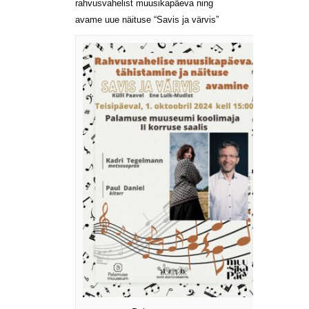
rahvusvahelist muusikapäeva ning
avame uue näituse “Savis ja värvis”