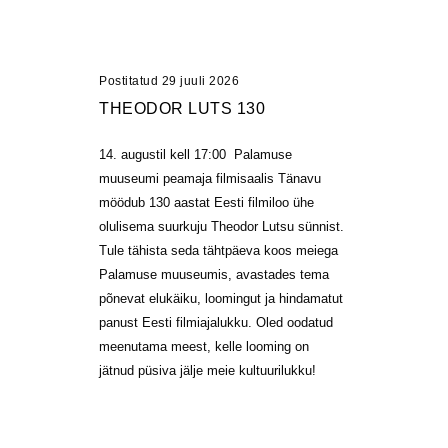
Postitatud 29 juuli 2026
THEODOR LUTS 130
14. augustil kell 17:00 Palamuse
muuseumi peamaja filmisaalis Tänavu
möödub 130 aastat Eesti filmiloo ühe
olulisema suurkuju Theodor Lutsu sünnist.
Tule tähista seda tähtpäeva koos meiega
Palamuse muuseumis, avastades tema
põnevat elukäiku, loomingut ja hindamatut
panust Eesti filmiajalukku. Oled oodatud
meenutama meest, kelle looming on
jätnud püsiva jälje meie kultuurilukku!